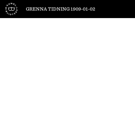
Till startsidan
GRENNA TIDNING 1909-01-02
1
/
2