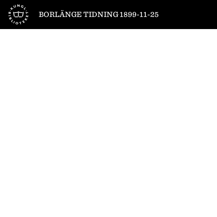
Till startsidan
BORLÄNGE TIDNING 1899-11-25
1
/
4