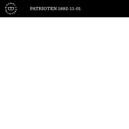
Till startsidan
PATRIOTEN 1892-11-01
1
/
4