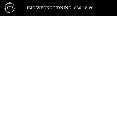
Till startsidan
HJO WECKOTIDNING 1866-12-29
1
/
4