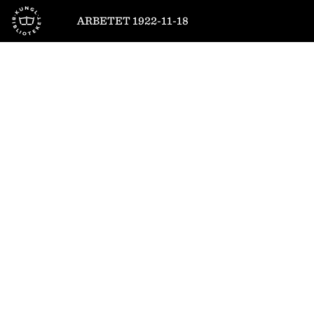
Till startsidan
ARBETET 1922-11-18
1
/
16