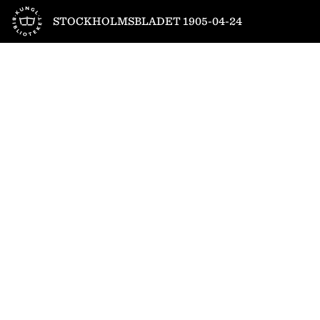
Till startsidan
STOCKHOLMSBLADET 1905-04-24
1
/
4