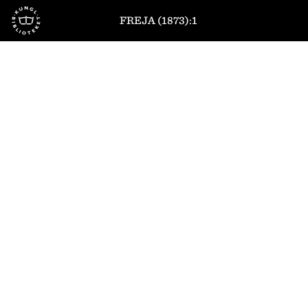
Till startsidan
FREJA (1873):1
1
/
8