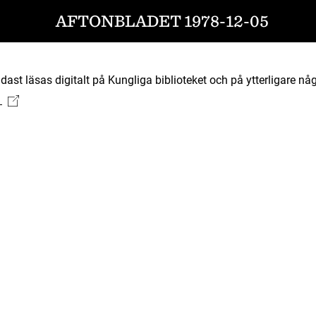
AFTONBLADET 1978-12-05
ast läsas digitalt på Kungliga biblioteket och på ytterligare någ