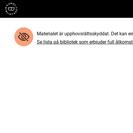
Till startsidan
Materialet är upphovsrättsskyddat. Det kan end
Se lista på bibliotek som erbjuder full åtkomst