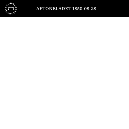
Till startsidan
AFTONBLADET 1850-08-28
1
/
4