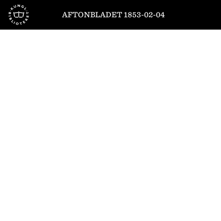
Till startsidan
AFTONBLADET 1853-02-04
1
/
4