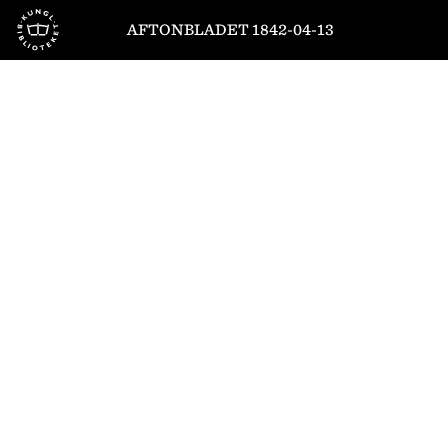
Till startsidan
AFTONBLADET 1842-04-13
1
/
4