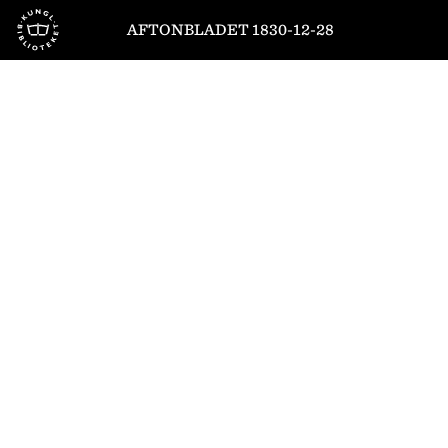
Till startsidan
AFTONBLADET 1830-12-28
1
/
4