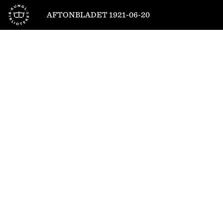
Till startsidan
AFTONBLADET 1921-06-20
1
/
12