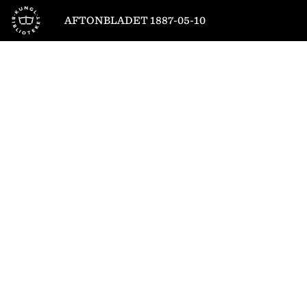
Till startsidan
AFTONBLADET 1887-05-10
1
/
4