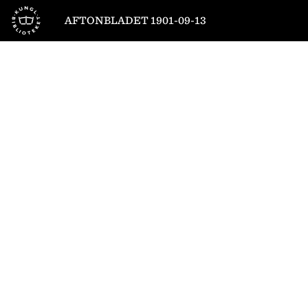
Till startsidan
AFTONBLADET 1901-09-13
1
/
4