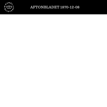
Till startsidan
AFTONBLADET 1870-12-08
1
/
4