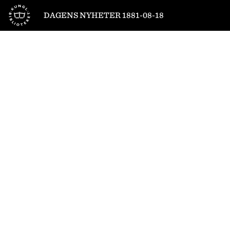
Till startsidan
DAGENS NYHETER 1881-08-18
1
/
6