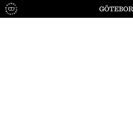
Till startsidan
GÖTEBORG
1
/
6