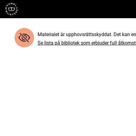
Till startsidan
Materialet är upphovsrättsskyddat. Det kan end
Se lista på bibliotek som erbjuder full åtkomst