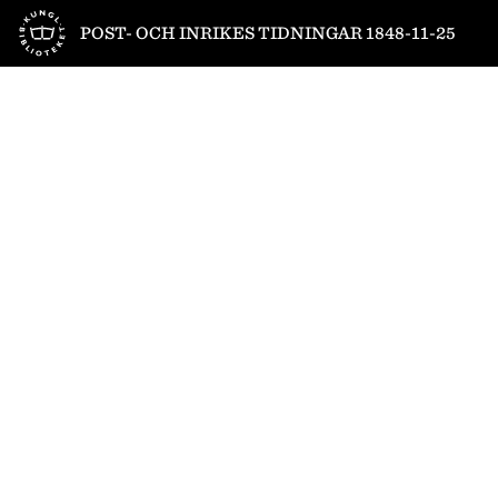
Till startsidan
POST- OCH INRIKES TIDNINGAR 1848-11-25
1
/
4