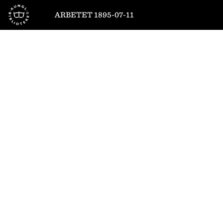
Till startsidan
ARBETET 1895-07-11
1
/
4