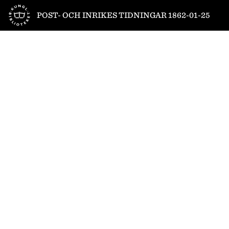
Till startsidan
POST- OCH INRIKES TIDNINGAR 1862-01-25
1
/
4