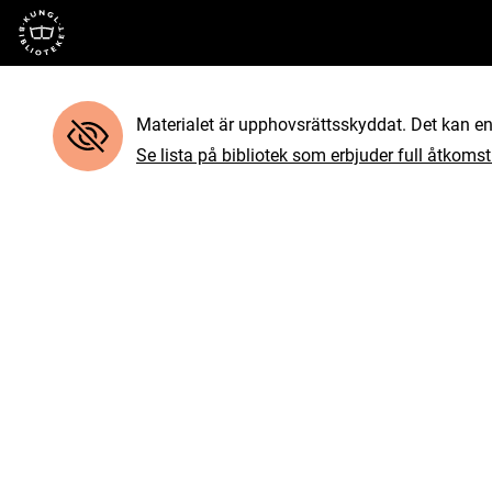
Till startsidan
Materialet är upphovsrättsskyddat. Det kan end
Se lista på bibliotek som erbjuder full åtkomst