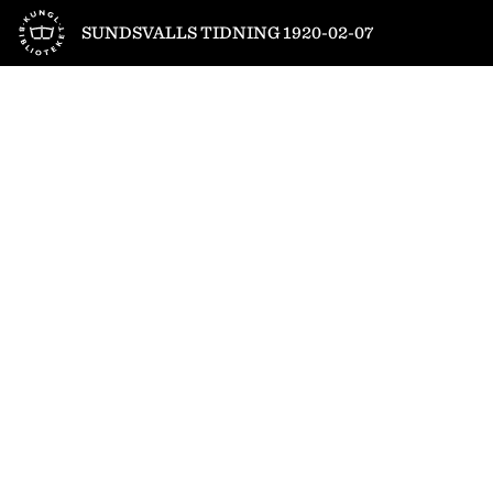
Till startsidan
SUNDSVALLS TIDNING 1920-02-07
1
/
8