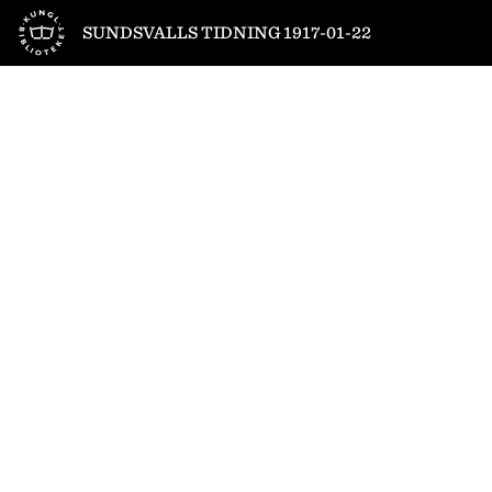
Till startsidan
SUNDSVALLS TIDNING 1917-01-22
1
/
4