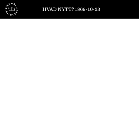
Till startsidan
HVAD NYTT? 1869-10-23
1
/
4