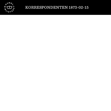
Till startsidan
KORRESPONDENTEN 1873-02-15
1
/
4