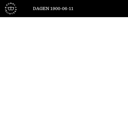
Till startsidan
DAGEN 1900-06-11
1
/
6