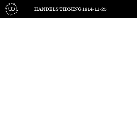
Till startsidan
HANDELS TIDNING 1814-11-25
1
/
4