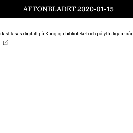
AFTONBLADET 2020-01-15
ast läsas digitalt på Kungliga biblioteket och på ytterligare någ