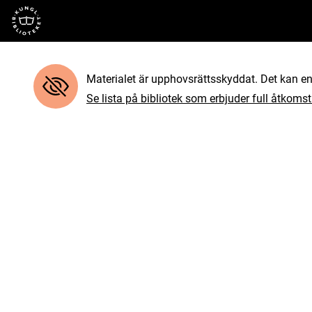
Till startsidan
Materialet är upphovsrättsskyddat. Det kan end
Se lista på bibliotek som erbjuder full åtkomst