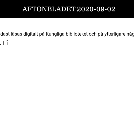
AFTONBLADET 2020-09-02
ast läsas digitalt på Kungliga biblioteket och på ytterligare någ