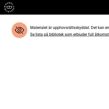
Till startsidan
Materialet är upphovsrättsskyddat. Det kan end
Se lista på bibliotek som erbjuder full åtkomst