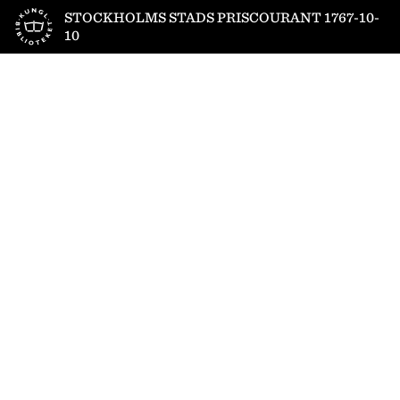
Till startsidan
STOCKHOLMS STADS PRISCOURANT 1767-10-
10
1
/
2