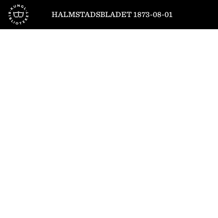
Till startsidan
HALMSTADSBLADET 1873-08-01
1
/
4