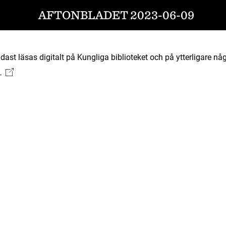
AFTONBLADET 2023-06-09
ast läsas digitalt på Kungliga biblioteket och på ytterligare någ