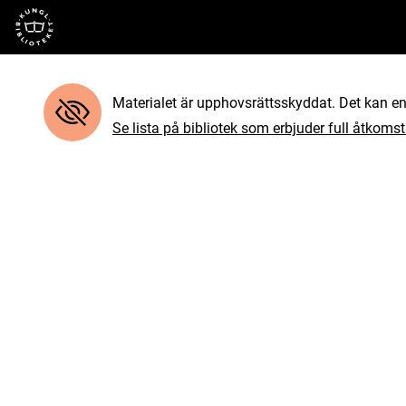
Till startsidan
Materialet är upphovsrättsskyddat. Det kan end
Se lista på bibliotek som erbjuder full åtkomst