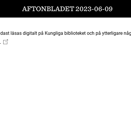
AFTONBLADET 2023-06-09
ast läsas digitalt på Kungliga biblioteket och på ytterligare någ