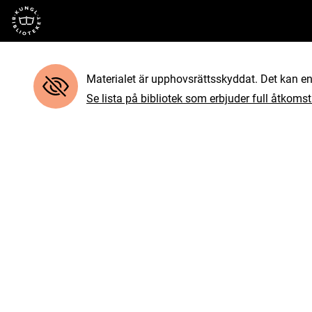
Till startsidan
Materialet är upphovsrättsskyddat. Det kan end
Se lista på bibliotek som erbjuder full åtkomst