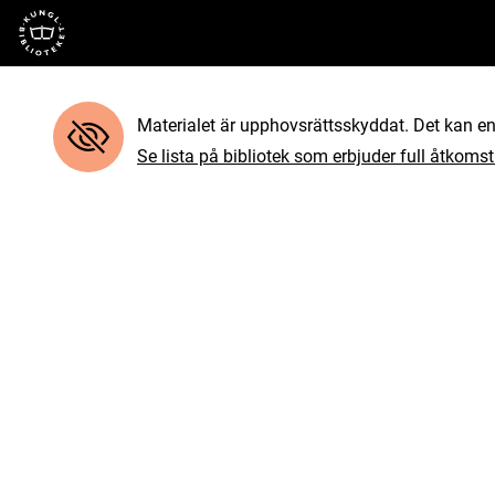
Till startsidan
Materialet är upphovsrättsskyddat. Det kan end
Se lista på bibliotek som erbjuder full åtkomst