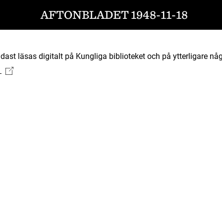
AFTONBLADET 1948-11-18
ast läsas digitalt på Kungliga biblioteket och på ytterligare någ