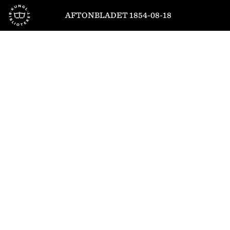
Till startsidan
AFTONBLADET 1854-08-18
1
/
4