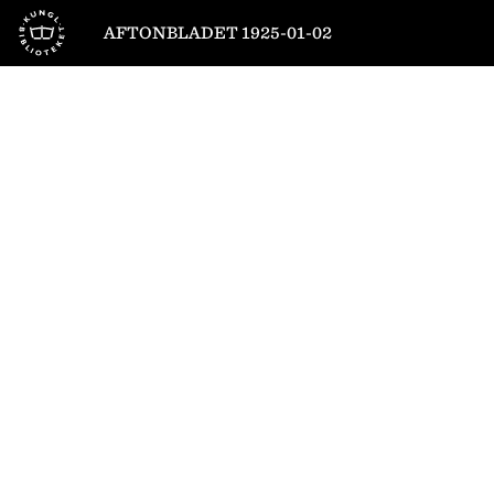
Till startsidan
AFTONBLADET 1925-01-02
1
/
12