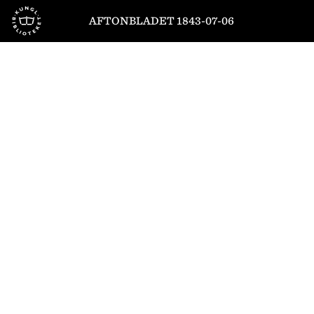
Till startsidan
AFTONBLADET 1843-07-06
1
/
4