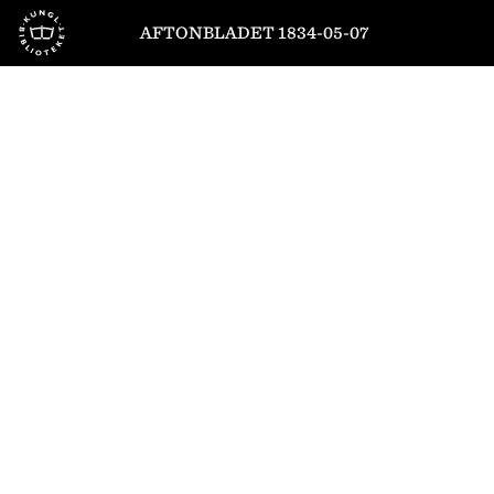
Till startsidan
AFTONBLADET 1834-05-07
1
/
4