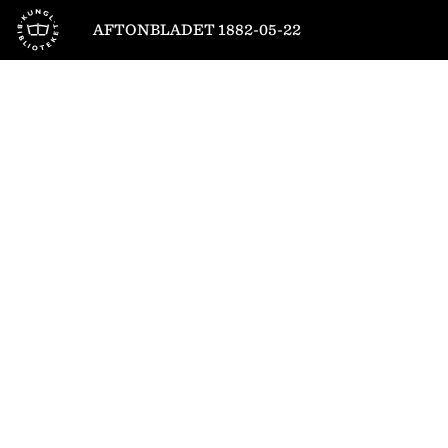
Till startsidan
AFTONBLADET 1882-05-22
1
/
4