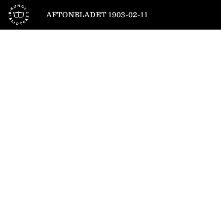
Till startsidan
AFTONBLADET 1903-02-11
1
/
4