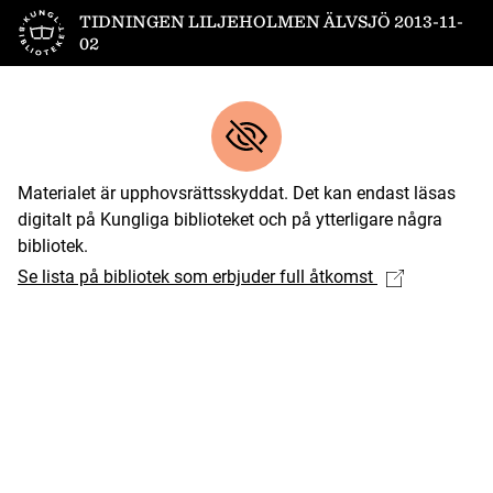
Till startsidan
TIDNINGEN LILJEHOLMEN ÄLVSJÖ 2013-11-
02
Materialet är upphovsrättsskyddat. Det kan endast läsas
digitalt på Kungliga biblioteket och på ytterligare några
bibliotek.
Se lista på bibliotek som erbjuder full åtkomst