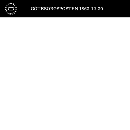
Till startsidan
GÖTEBORGSPOSTEN 1863-12-30
1
/
4