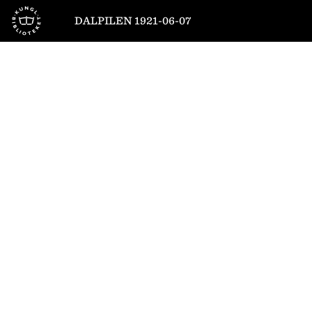
Till startsidan
DALPILEN 1921-06-07
1
/
6