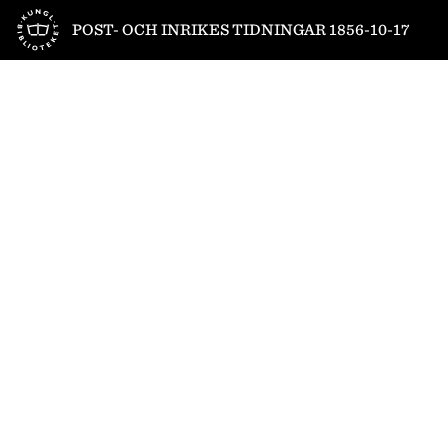
Till startsidan
POST- OCH INRIKES TIDNINGAR 1856-10-17
1
/
4