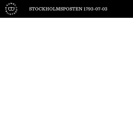
Till startsidan
STOCKHOLMSPOSTEN 1793-07-03
1
/
4