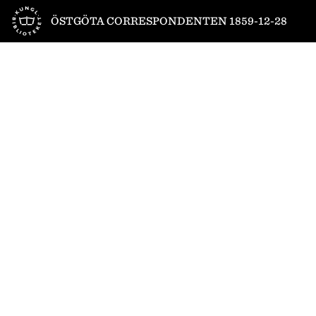
Till startsidan
ÖSTGÖTA CORRESPONDENTEN 1859-12-28
1
/
4