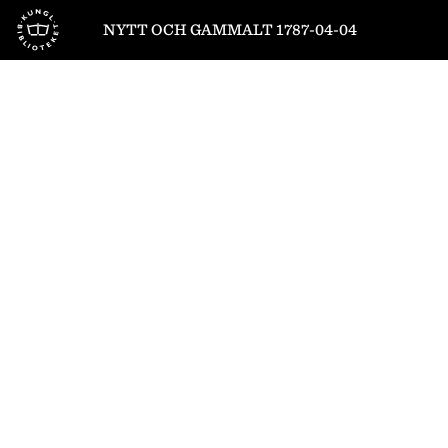
Till startsidan
NYTT OCH GAMMALT 1787-04-04
1
/
8