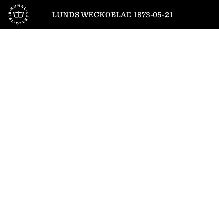
Till startsidan
LUNDS WECKOBLAD 1873-05-21
1
/
4